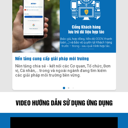
Nền tảng cung cấp giải pháp môi trường
Lị
Nền tảng chia sẻ - kết nối các Cơ quan, Tổ chức, Đơn
Qu
vị, Cá nhân,… trong và ngoài ngành đang tìm kiếm
hà
ịch
các giải pháp môi trường bền vững.
ch
c -
heo
h
VIDEO HƯỚNG DẪN SỬ DỤNG ỨNG DỤNG